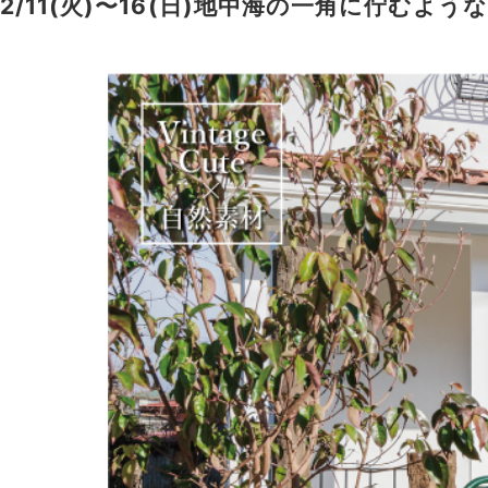
2/11(火)〜16(日)地中海の一角に佇むよ