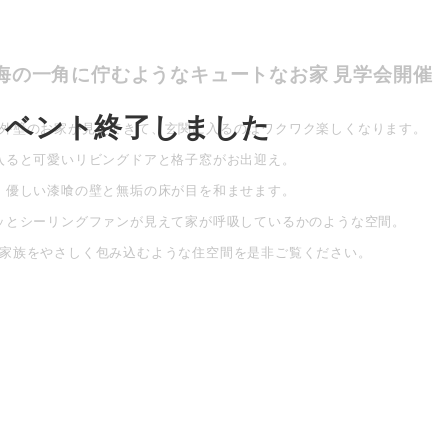
海の一角に佇むようなキュートなお家 見学会開催
イベント終了しました
外壁のお家が見えてきて、玄関に入るのはワクワク楽しくなります。
入ると可愛いリビングドアと格子窓がお出迎え。
、優しい漆喰の壁と無垢の床が目を和ませます。
ッとシーリングファンが見えて家が呼吸しているかのような空間。
家族をやさしく包み込むような住空間を是非ご覧ください。