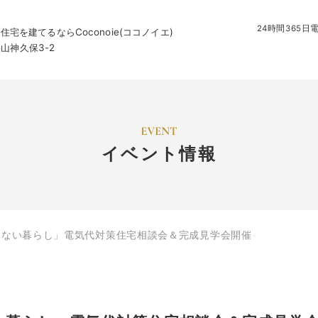
24時間365
を建てるならCoconoie(ココノイエ)
字山神久保3-2
イベント情報
買わない暮らし」電気代対策住宅相談会＆完成見学会開催