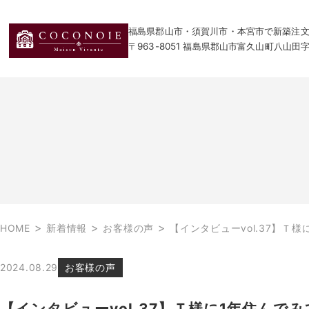
福島県郡山市・須賀川市・本宮市で新築注文住宅
〒963-8051 福島県郡山市富久山町八山田
>
>
>
HOME
新着情報
お客様の声
【インタビューvol.37】Ｔ
2024.08.29
お客様の声
【インタビューvol.37】Ｔ様に1年住ん