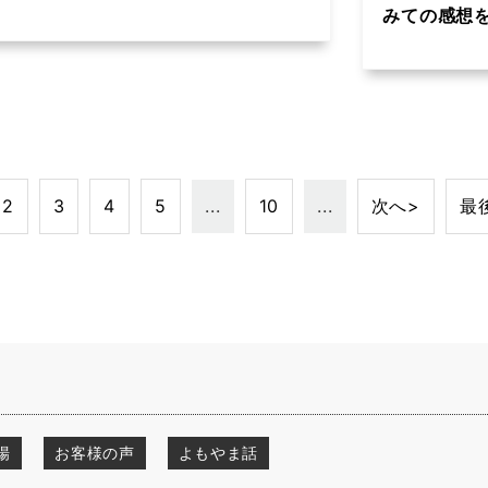
みての感想
2
3
4
5
...
10
...
次へ>
最
場
お客様の声
よもやま話