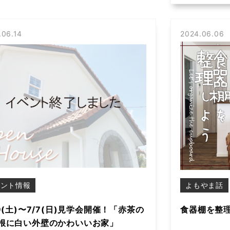
.06.14
2024.06.06
ベント情報
よもやま話
29(土)〜7/7(日)見学会開催！「赤茶の
食器棚を整
根に白い外壁のかわいいお家」