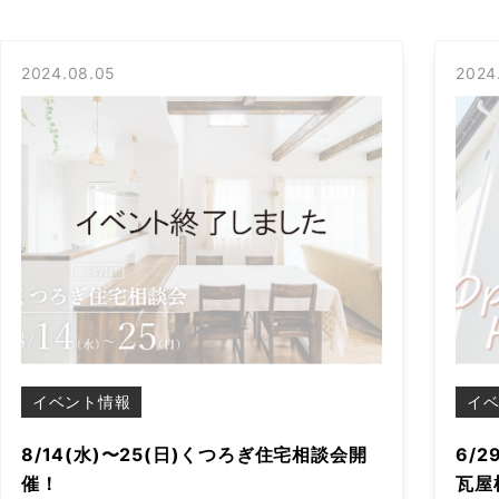
2024.08.05
2024
イベント情報
イ
8/14(水)〜25(日)くつろぎ住宅相談会開
6/
催！
瓦屋